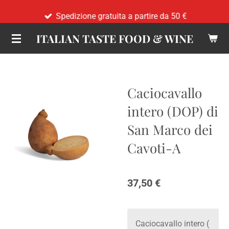
Vai
Spedizione gratuita a partire da 50 €
al
ITALIAN TASTE FOOD & WINE
contenuto
principale
Caciocavallo
intero (DOP) di
San Marco dei
Cavoti-A
37,50 €
Caciocavallo intero (