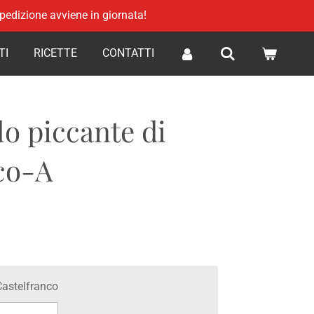
 spedizione avviene in giornata!
TI
RICETTE
CONTATTI
lo piccante di
co-A
Castelfranco