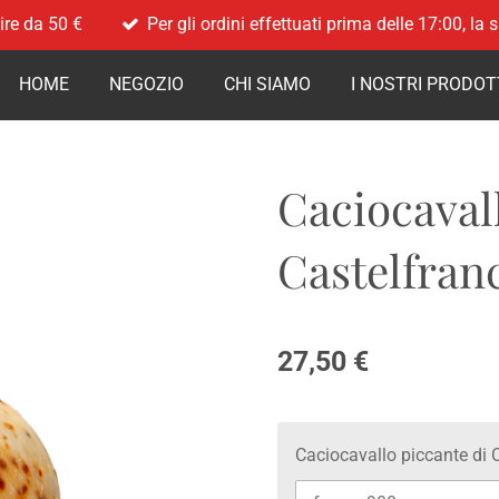
ire da 50 €
Per gli ordini effettuati prima delle 17:00, la
HOME
NEGOZIO
CHI SIAMO
I NOSTRI PRODOT
Caciocaval
Castelfran
27,50 €
Caciocavallo piccante di 