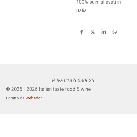
100% suini allevati in
Italia
C
C
C
C
o
o
o
o
n
n
n
n
d
d
d
d
i
i
i
i
v
v
v
v
i
i
i
i
d
d
d
d
i
i
i
i
P. Iva 01876030626
© 2025 - 2026 Italian taste food & wine
Fornito da
Webador