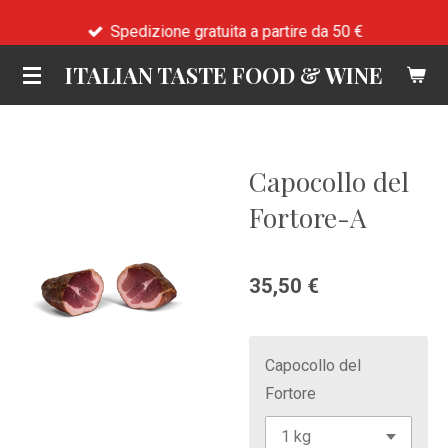
Vai
Spedizione gratuita a partire da 50 €
al
ITALIAN TASTE FOOD & WINE
contenuto
principale
Capocollo del
Fortore-A
35,50 €
Capocollo del
Fortore