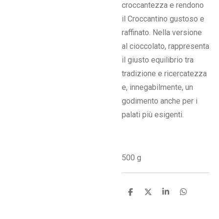
croccantezza e rendono
il Croccantino gustoso e
raffinato. Nella versione
al cioccolato, rappresenta
il giusto equilibrio tra
tradizione e ricercatezza
e, innegabilmente, un
godimento anche per i
palati più esigenti.
500 g
C
C
C
C
o
o
o
o
n
n
n
n
d
d
d
d