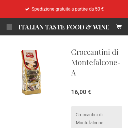
Vai
Spedizione gratuita a partire da 50 €
al
contenuto
ITALIAN TASTE FOOD & WINE
principale
Croccantini di
Montefalcone-
A
16,00 €
Croccantini di
Montefalcone