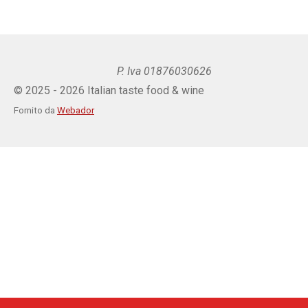
i
i
i
i
v
v
v
v
i
i
i
i
d
d
d
d
i
i
i
i
P. Iva 01876030626
© 2025 - 2026 Italian taste food & wine
Fornito da
Webador