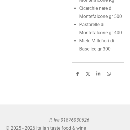
Montefalcone Kg 1
Cicerchie nere di
Montefalcone gr 500
Pastarelle di
Montefalcone gr 400
Miele Millefiori di
Baselice gr 300
C
C
C
C
o
o
o
o
n
n
n
n
d
d
d
d
i
i
i
i
v
v
v
v
i
i
i
i
d
d
d
d
i
i
i
i
P. Iva 01876030626
© 2025 - 2026 Italian taste food & wine