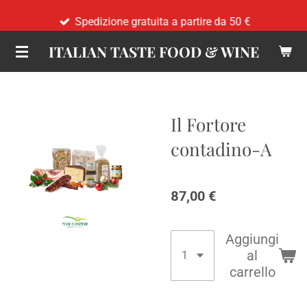
Vai
Spedizione gratuita a partire da 50 €
al
ITALIAN TASTE FOOD & WINE
contenuto
principale
Il Fortore
contadino-A
87,00 €
Aggiungi
al
carrello