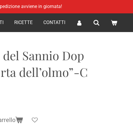
 spedizione avviene in giornata!
TI
RICETTE
CONTATTI
 del Sannio Dop
orta dell’olmo”-C
arrello