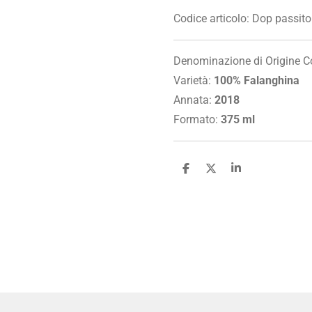
Codice articolo:
Dop passito
Denominazione di Origine C
Varietà:
100% Falanghina
Annata:
2018
Formato:
375 ml
C
C
C
o
o
o
n
n
n
d
d
d
i
i
i
v
v
v
i
i
i
d
d
d
i
i
i