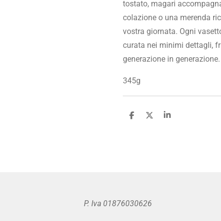
tostato, magari accompagnat
colazione o una merenda ri
vostra giornata. Ogni vasett
curata nei minimi dettagli, f
generazione in generazione.
345g
C
C
C
o
o
o
n
n
n
d
d
d
i
i
i
v
v
v
i
i
i
d
d
d
i
i
i
P. Iva 01876030626