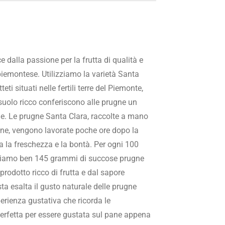
dalla passione per la frutta di qualità e
 piemontese. Utilizziamo la varietà Santa
teti situati nelle fertili terre del Piemonte,
 suolo ricco conferiscono alle prugne un
le. Le prugne Santa Clara, raccolte a mano
one, vengono lavorate poche ore dopo la
ta la freschezza e la bontà. Per ogni 100
zziamo ben 145 grammi di succose prugne
prodotto ricco di frutta e dal sapore
a esalta il gusto naturale delle prugne
erienza gustativa che ricorda le
perfetta per essere gustata sul pane appena