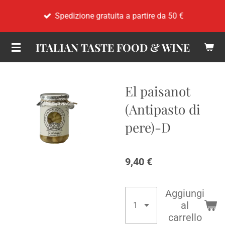
Vai
Spedizione gratuita a partire da 50 €
al
contenuto
ITALIAN TASTE FOOD & WINE
principale
El paisanot
(Antipasto di
pere)-D
9,40 €
Aggiungi
al
carrello