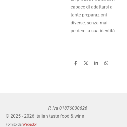
capace di adattarsi a
tante preparazioni
diverse, senza mai
perdere la sua identità.
C
C
C
C
o
o
o
o
n
n
n
n
d
d
d
d
i
i
i
i
v
v
v
v
i
i
i
i
d
d
d
d
i
i
i
i
P. Iva 01876030626
© 2025 - 2026 Italian taste food & wine
Fornito da
Webador