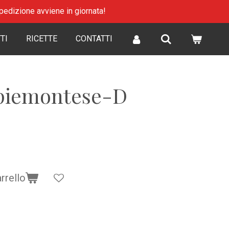
 spedizione avviene in giornata!
TI
RICETTE
CONTATTI
 piemontese-D
rrello