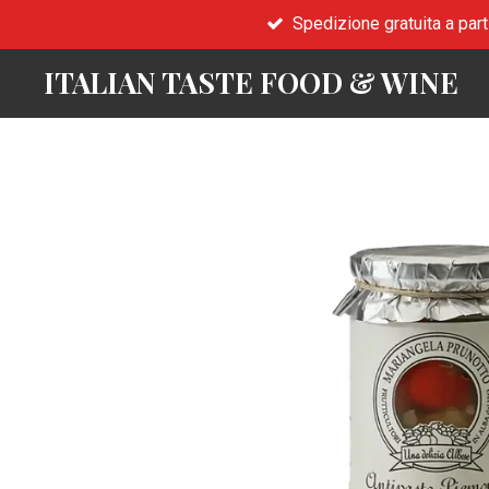
Spedizione gratuita a part
Vai
al
ITALIAN TASTE FOOD & WINE
contenuto
principale