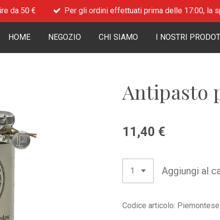
ire da 50 €
Per gli ordini effettuati prima delle 17:00, la
HOME
NEGOZIO
CHI SIAMO
I NOSTRI PRODOT
Antipasto
11,40 €
Aggiungi al ca
Codice articolo:
Piemontese