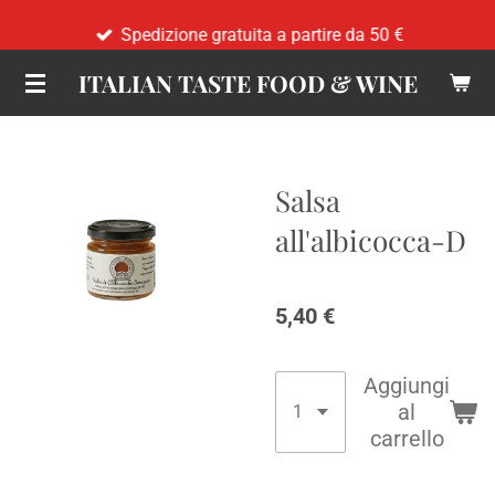
Vai
Spedizione gratuita a partire da 50 €
al
ITALIAN TASTE FOOD & WINE
contenuto
principale
Salsa
all'albicocca-D
5,40 €
Aggiungi
al
carrello