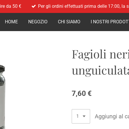
ire da 50 €
Per gli ordini effettuati prima delle 17:00, la
HOME
NEGOZIO
CHI SIAMO
I NOSTRI PRODOT
Fagioli ner
unguiculat
7,60 €
Aggiungi al c