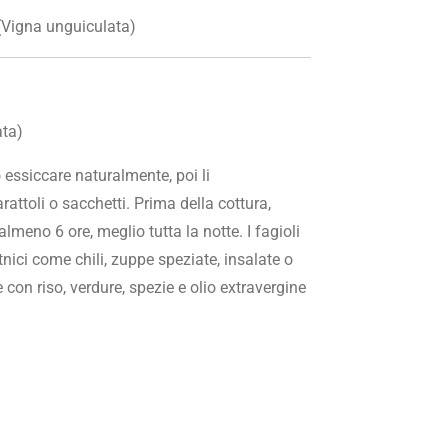
 (Vigna unguiculata)
ata)
 essiccare naturalmente, poi li
ttoli o sacchetti. Prima della cottura,
meno 6 ore, meglio tutta la notte. I fagioli
etnici come chili, zuppe speziate, insalate o
 con riso, verdure, spezie e olio extravergine