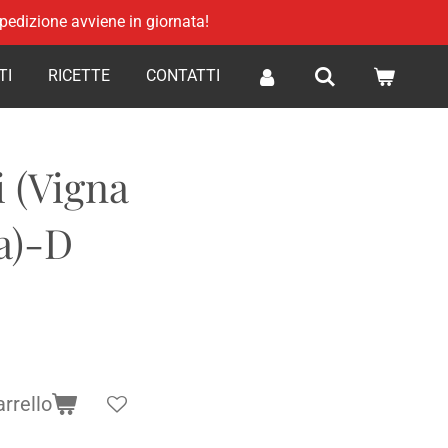
 spedizione avviene in giornata!
TI
RICETTE
CONTATTI
i (Vigna
a)-D
arrello