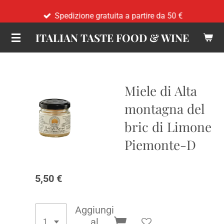
Vai
Spedizione gratuita a partire da 50 €
al
ITALIAN TASTE FOOD & WINE
contenuto
principale
Miele di Alta
montagna del
bric di Limone
Piemonte-D
5,50 €
Aggiungi
al