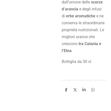
dall’unione delle
scorze
d’arancia
e degli infusi
di
erbe aromatiche
e ne
conserva le straordinarie
proprietà nutrizionali. Le
migliori arance che
crescono
tra Catania e
l’Etna
.
Bottiglia da 50 cl
C
C
C
C
o
o
o
o
n
n
n
n
d
d
d
d
i
i
i
i