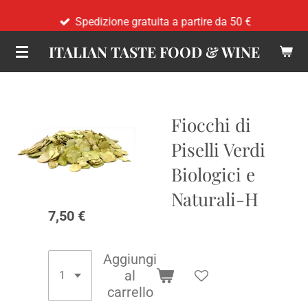
Vai
Spedizione gratuita a partire da 50 €
al
ITALIAN TASTE FOOD & WINE
contenuto
principale
Fiocchi di
Piselli Verdi
Biologici e
Naturali-H
7,50 €
Aggiungi
al
carrello