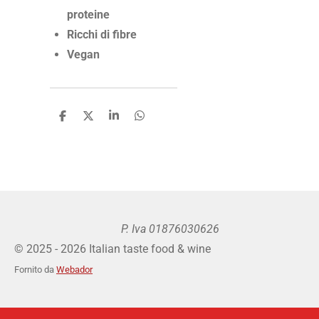
proteine
Ricchi di fibre
Vegan
C
C
C
C
o
o
o
o
n
n
n
n
d
d
d
d
i
i
i
i
v
v
v
v
i
i
i
i
d
d
d
d
i
i
i
i
P. Iva 01876030626
© 2025 - 2026 Italian taste food & wine
Fornito da
Webador